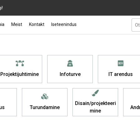
i!
ia
Meist
Kontakt
Iseteenindus
Projektijuhtimine
Infoturve
IT arendus
Disain/projekteeri
us
Turundamine
And
mine