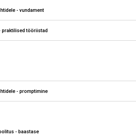
juhtidele - vundament
 praktilised tööriistad
juhtidele - promptimine
koolitus - baastase