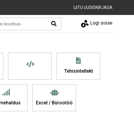
LIITU UUDISKIRJAGA
Logi sisse
Tehisintellekt
mehaldus
Excel / Bürootöö