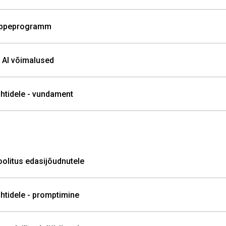
e õppeprogramm
ja AI võimalused
juhtidele - vundament
koolitus edasijõudnutele
juhtidele - promptimine