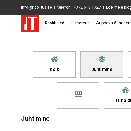
info@koolitus.ee
telefon
+372 618 1727
Loe meie blog
Koolitused
IT teemad
Äripäeva Akadeem
Kõik
Juhtimine
IT hald
Juhtimine