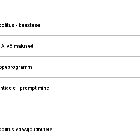
koolitus - baastase
ja AI võimalused
e õppeprogramm
juhtidele - promptimine
koolitus edasijõudnutele