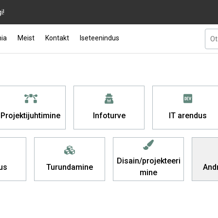
i!
ia
Meist
Kontakt
Iseteenindus
Projektijuhtimine
Infoturve
IT arendus
Disain/projekteeri
us
Turundamine
And
mine