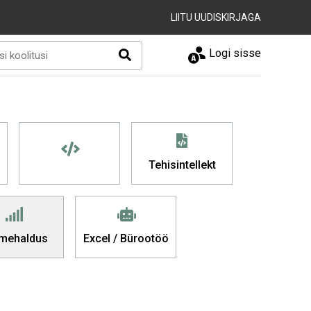
LIITU UUDISKIRJAGA
Logi sisse
Tehisintellekt
mehaldus
Excel / Bürootöö