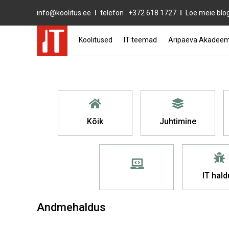
info@koolitus.ee
telefon
+372 618 1727
Loe meie blog
Koolitused
IT teemad
Äripäeva Akadeem
Kõik
Juhtimine
IT hald
Andmehaldus